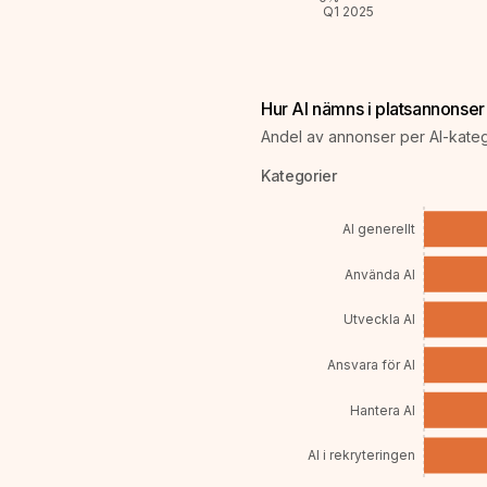
Q1 2025
Hur AI nämns i platsannonser
Andel av annonser per AI-katego
Kategorier
AI generellt
Använda AI
Utveckla AI
Ansvara för AI
Hantera AI
AI i rekryteringen