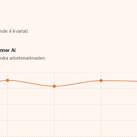
ande 4 kvartal)
mner AI
enska arbetsmarknaden.