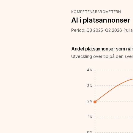
KOMPETENSBAROMETERN
AI i platsannonser
Period:
Q3 2025–Q2 2026
(rull
Andel platsannonser som nä
Utveckling över tid på den sv
4%
3%
2%
1%
0%