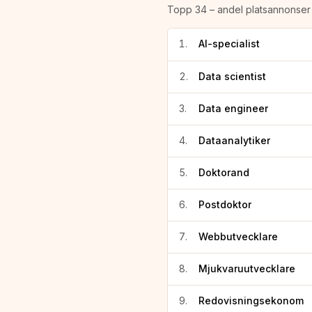
Topp
34
– andel platsannonser 
1
.
AI-specialist
2
.
Data scientist
3
.
Data engineer
4
.
Dataanalytiker
5
.
Doktorand
6
.
Postdoktor
7
.
Webbutvecklare
8
.
Mjukvaruutvecklare
9
.
Redovisningsekonom